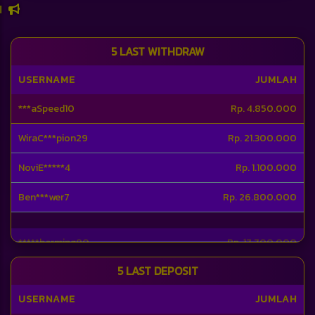
SELAMAT DATANG DI M
5 LAST WITHDRAW
USERNAME
JUMLAH
WiraC***pion29
Rp. 21.300.000
NoviE*****4
Rp. 1.100.000
Ben***wer7
Rp. 26.800.000
*****harming90
Rp. 17.700.000
Yuni******ng88
Rp. 18.850.000
5 LAST DEPOSIT
USERNAME
JUMLAH