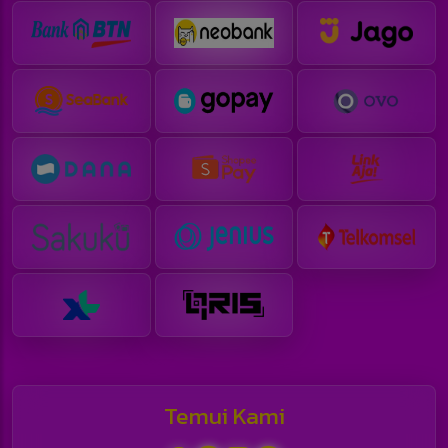
Temui Kami