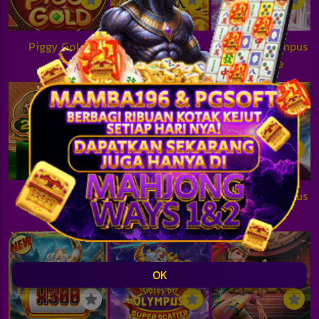
Piggy Gold
Mahjong Ways
Gates of Olympus
Roulette
24D Spin
Mahjong Ways 2
Gates of Olympus
1000
OK