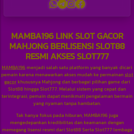
MAMBA196 LINK SLOT GACOR
MAHJONG BERLISENSI SLOT88
RESMI AKSES SLOT777
MAMBA196
menjadi salah satu platform yang banyak dicari
pemain karena menawarkan akses mudah ke permainan
slot
gacor
khususnya Mahjong dan berbagai pilihan game dari
Slot88 hingga Slot777. Melalui sistem yang cepat dan
terintegrasi, pemain dapat menikmati pengalaman bermain
yang nyaman tanpa hambatan.
Tak hanya fokus pada hiburan, MAMBA196 juga
mengedepankan kredibilitas dan keamanan dengan
memegang lisensi resmi dari Slot88 Serta Slot777 lembaga