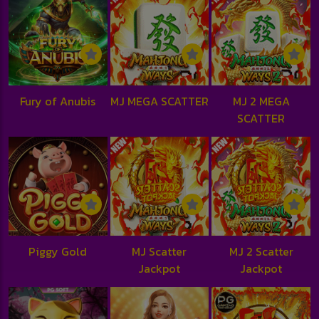
Fury of Anubis
MJ MEGA SCATTER
MJ 2 MEGA
SCATTER
Piggy Gold
MJ Scatter
MJ 2 Scatter
Jackpot
Jackpot