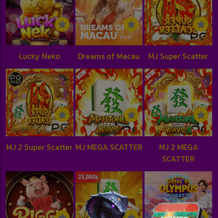
Lucky Neko
Dreams of Macau
MJ Super Scatter
MJ 2 Super Scatter
MJ MEGA SCATTER
MJ 2 MEGA
SCATTER