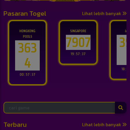
Pasaran Togel
Lihat lebih banyak
HONGKONG
SINGAPORE
JAP
7907
3
POOLS
363
19 : 57 : 34
4
18 : 5
00 : 57 : 34
Terbaru
Lihat lebih banyak