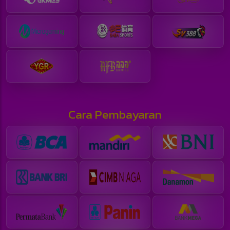
Cara Pembayaran