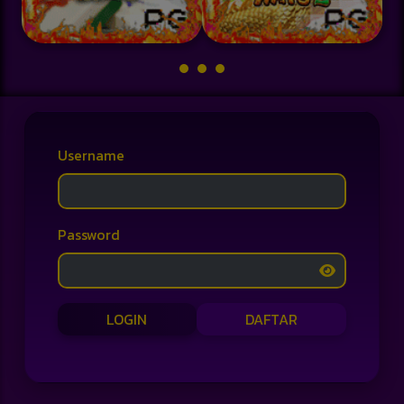
Anda telah mengaktifkan Boost
Anda telah mengaktifkan Boost
Username
Password
LOGIN
DAFTAR