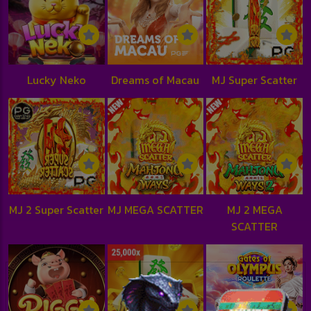
Lucky Neko
Dreams of Macau
MJ Super Scatter
MJ 2 Super Scatter
MJ MEGA SCATTER
MJ 2 MEGA
SCATTER