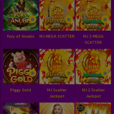
Fury of Anubis
MJ MEGA SCATTER
MJ 2 MEGA
SCATTER
Piggy Gold
MJ Scatter
MJ 2 Scatter
Jackpot
Jackpot