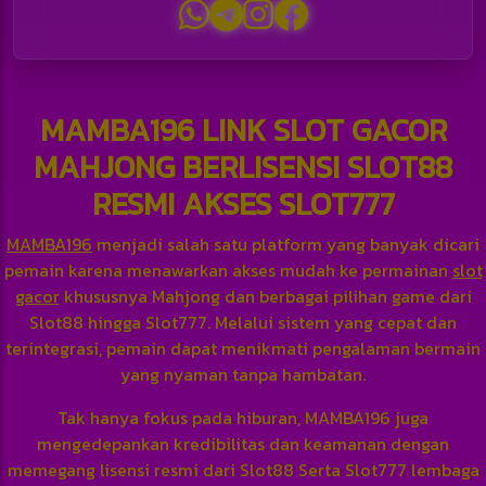
MAMBA196 LINK SLOT GACOR
MAHJONG BERLISENSI SLOT88
RESMI AKSES SLOT777
MAMBA196
menjadi salah satu platform yang banyak dicari
pemain karena menawarkan akses mudah ke permainan
slot
gacor
khususnya Mahjong dan berbagai pilihan game dari
Slot88 hingga Slot777. Melalui sistem yang cepat dan
terintegrasi, pemain dapat menikmati pengalaman bermain
yang nyaman tanpa hambatan.
Tak hanya fokus pada hiburan, MAMBA196 juga
mengedepankan kredibilitas dan keamanan dengan
memegang lisensi resmi dari Slot88 Serta Slot777 lembaga