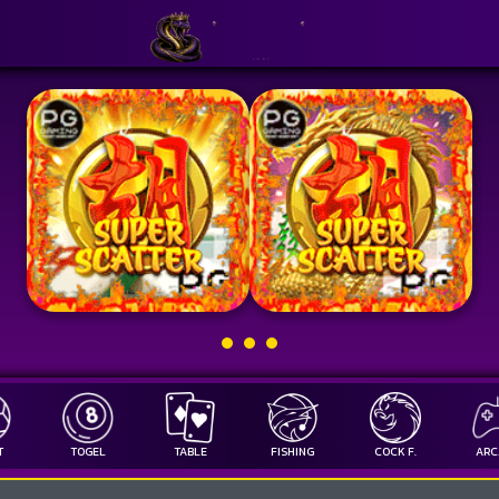
T
TOGEL
TABLE
FISHING
COCK F.
ARC