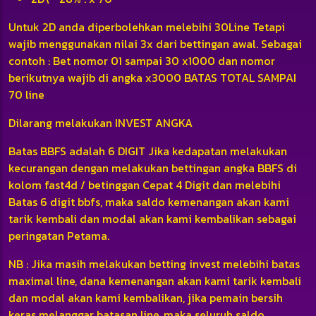
Untuk 2D anda diperbolehkan melebihi 30Line Tetapi
wajib menggunakan nilai 3x dari bettingan awal. Sebagai
contoh : Bet nomor 01 sampai 30 x1000 dan nomor
berikutnya wajib di angka x3000 BATAS TOTAL SAMPAI
70 line
Dilarang melakukan INVEST ANGKA
Batas BBFS adalah 6 DIGIT Jika kedapatan melakukan
kecurangan dengan melakukan bettingan angka BBFS di
kolom fast4d / betinggan Cepat 4 Digit dan melebihi
Batas 6 digit bbfs, maka saldo kemenangan akan kami
tarik kembali dan modal akan kami kembalikan sebagai
peringatan Petama.
NB : Jika masih melakukan betting invest melebihi batas
maximal line, dana kemenangan akan kami tarik kembali
dan modal akan kami kembalikan, jika pemain bersih
keras melanggar batasan line, maka seluruh saldo