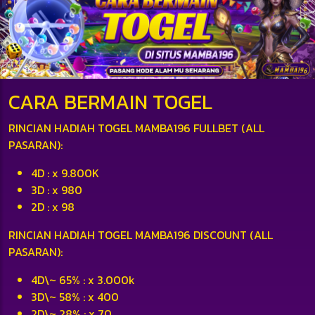
Anda telah mengaktifkan Boost
Anda telah mengaktifkan Boost
CARA BERMAIN TOGEL
RINCIAN HADIAH TOGEL MAMBA196 FULLBET (ALL
PASARAN):
4D : x 9.800K
3D : x 980
2D : x 98
RINCIAN HADIAH TOGEL MAMBA196 DISCOUNT (ALL
PASARAN):
4D\~ 65% : x 3.000k
3D\~ 58% : x 400
2D\~ 28% : x 70