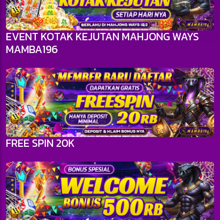
EVENT KOTAK KEJUTAN MAHJONG WAYS
MAMBA196
FREE SPIN 20K