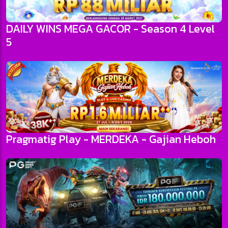
DAILY WINS MEGA GACOR - Season 4 Level
5
Pragmatig Play - MERDEKA - Gajian Heboh