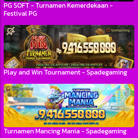
PG SOFT - Turnamen Kemerdekaan -
Festival PG
Play and Win Tournament - Spadegaming
Turnamen Mancing Mania - Spadegaming