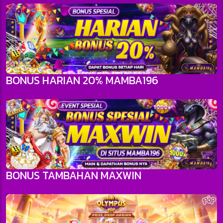
BONUS HARIAN 20% MAMBA196
BONUS TAMBAHAN MAXWIN