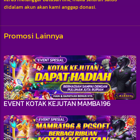
didalam akun akan kami anggap donasi.
Promosi Lainnya
EVENT KOTAK KEJUTAN MAMBA196