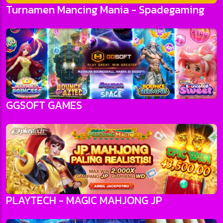
Turnamen Mancing Mania - Spadegaming
GGSOFT GAMES
PLAYTECH - MAGIC MAHJONG JP