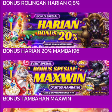
BONUS ROLINGAN HARIAN 0,8%
BONUS HARIAN 20% MAMBA196
BONUS TAMBAHAN MAXWIN