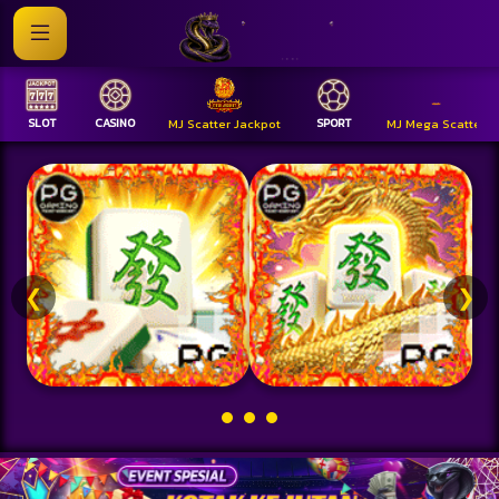
SLOT
CASINO
MJ Scatter Jackpot
SPORT
MJ Mega Scatter
❮
❯