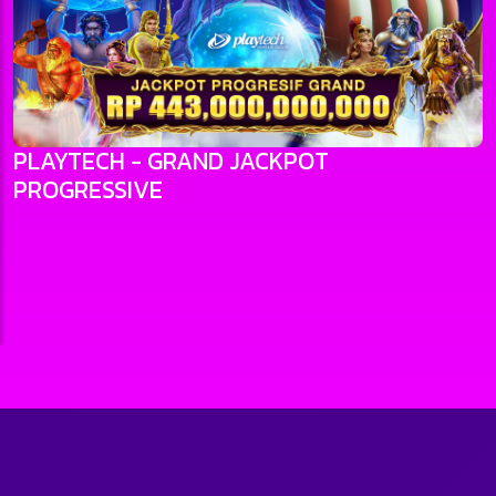
PLAYTECH - GRAND JACKPOT
PROGRESSIVE