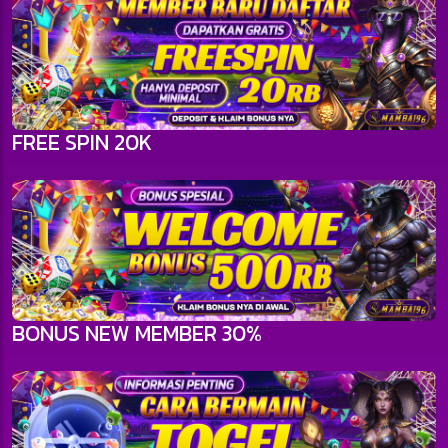
FREE SPIN 20K
BONUS NEW MEMBER 30%