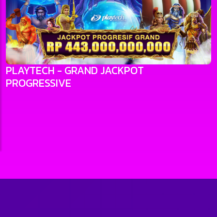
PLAYTECH - GRAND JACKPOT
PROGRESSIVE