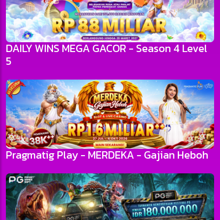
DAILY WINS MEGA GACOR - Season 4 Level
5
Pragmatig Play - MERDEKA - Gajian Heboh