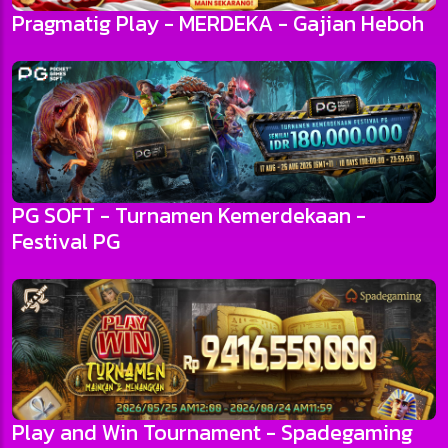
Pragmatig Play - MERDEKA - Gajian Heboh
PG SOFT - Turnamen Kemerdekaan -
Festival PG
Play and Win Tournament - Spadegaming