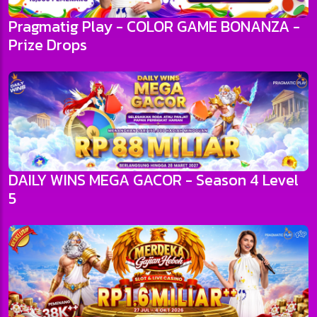
Pragmatig Play - COLOR GAME BONANZA -
Prize Drops
DAILY WINS MEGA GACOR - Season 4 Level
5