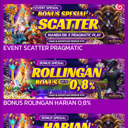
EVENT SCATTER PRAGMATIC
BONUS ROLINGAN HARIAN 0,8%