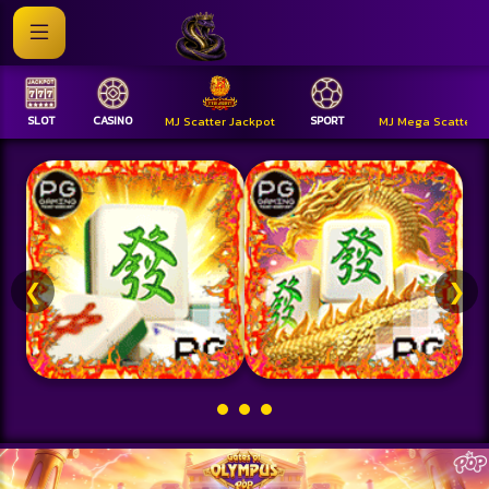
SLOT
CASINO
MJ Scatter Jackpot
SPORT
MJ Mega Scatter
❮
❯