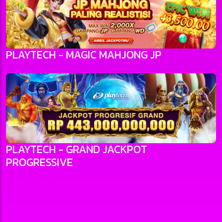
PLAYTECH - MAGIC MAHJONG JP
PLAYTECH - GRAND JACKPOT
PROGRESSIVE