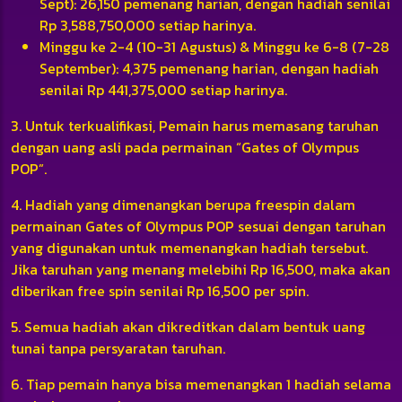
Sept): 26,150 pemenang harian, dengan hadiah senilai
Rp 3,588,750,000 setiap harinya.
Minggu ke 2-4 (10-31 Agustus) & Minggu ke 6-8 (7-28
September): 4,375 pemenang harian, dengan hadiah
senilai Rp 441,375,000 setiap harinya.
3. Untuk terkualifikasi, Pemain harus memasang taruhan
dengan uang asli pada permainan “Gates of Olympus
POP”.
4. Hadiah yang dimenangkan berupa freespin dalam
permainan Gates of Olympus POP sesuai dengan taruhan
yang digunakan untuk memenangkan hadiah tersebut.
Jika taruhan yang menang melebihi Rp 16,500, maka akan
diberikan free spin senilai Rp 16,500 per spin.
5. Semua hadiah akan dikreditkan dalam bentuk uang
tunai tanpa persyaratan taruhan.
6. Tiap pemain hanya bisa memenangkan 1 hadiah selama