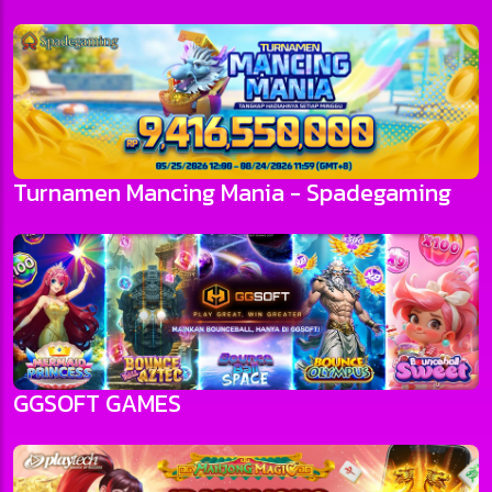
Turnamen Mancing Mania - Spadegaming
GGSOFT GAMES